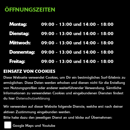
ÖFFNUNGSZEITEN
Montag:
09:00 - 13:00 und 14:00 - 18:00
Dienstag:
09:00 - 13:00 und 14:00 - 18:00
Mittwoch:
09:00 - 13:00 und 14:00 - 18:00
Donnerstag:
09:00 - 13:00 und 14:00 - 18:00
Freitag:
09:00 - 13:00 und 14:00 - 18:00
Samstag:
09:00 - 13:00
EINSATZ VON COOKIES
Diese Webseite verwendet Cookies, um Dir ein bestmögliches Surf-Erlebnis zu
Sonntag:
geschlossen
ermöglichen. Diese Daten werden erhoben und dienen nicht für die Erstellung
von Nutzungsprofilen oder anderer weiterführender Verwendung. Sämtliche
Informationen zu verwendeten Cookies und eingebundenen Diensten findest
WEITERE LINKS
du hier:
Datenschutzerklärung
Wir verwenden auf dieser Website folgende Dienste, welche erst nach deiner
Kawasaki News
aktiven Zustimmung eingebunden werden.
Kawasaki Handbücher
Bitte hake dazu den jeweiligen Dienst an und klicke auf Übernehmen:
Google Maps und Youtube
Kawasaki Bekleidung