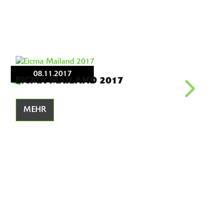
08.11.2017
EICMA MAILAND 2017
BR
MEHR
M