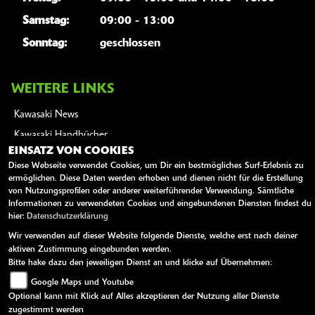
Samstag:
09:00 - 13:00
Sonntag:
geschlossen
WEITERE LINKS
Kawasaki News
Kawasaki Handbücher
EINSATZ VON COOKIES
Kawasaki Bekleidung
Diese Webseite verwendet Cookies, um Dir ein bestmögliches Surf-Erlebnis zu
Kawasaki Merchandise
ermöglichen. Diese Daten werden erhoben und dienen nicht für die Erstellung
von Nutzungsprofilen oder anderer weiterführender Verwendung. Sämtliche
Informationen zu verwendeten Cookies und eingebundenen Diensten findest du
hier:
Datenschutzerklärung
AGB
Impressum
Datenschutz
Disclaimer
Barrierefreiheit
Wir verwenden auf dieser Website folgende Dienste, welche erst nach deiner
aktiven Zustimmung eingebunden werden.
powered by 1000PS
Bitte hake dazu den jeweiligen Dienst an und klicke auf Übernehmen:
Google Maps und Youtube
Optional kann mit Klick auf Alles akzeptieren der Nutzung aller Dienste
zugestimmt werden