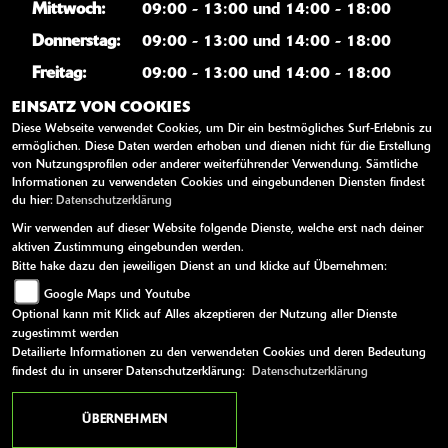
Mittwoch:
09:00 - 13:00 und 14:00 - 18:00
Donnerstag:
09:00 - 13:00 und 14:00 - 18:00
Freitag:
09:00 - 13:00 und 14:00 - 18:00
Samstag:
09:00 - 13:00
EINSATZ VON COOKIES
Diese Webseite verwendet Cookies, um Dir ein bestmögliches Surf-Erlebnis zu
Sonntag:
geschlossen
ermöglichen. Diese Daten werden erhoben und dienen nicht für die Erstellung
von Nutzungsprofilen oder anderer weiterführender Verwendung. Sämtliche
Informationen zu verwendeten Cookies und eingebundenen Diensten findest
WEITERE LINKS
du hier:
Datenschutzerklärung
Wir verwenden auf dieser Website folgende Dienste, welche erst nach deiner
Kawasaki News
aktiven Zustimmung eingebunden werden.
Bitte hake dazu den jeweiligen Dienst an und klicke auf Übernehmen:
Kawasaki Handbücher
Google Maps und Youtube
Kawasaki Bekleidung
Optional kann mit Klick auf Alles akzeptieren der Nutzung aller Dienste
Kawasaki Merchandise
zugestimmt werden
Detailierte Informationen zu den verwendeten Cookies und deren Bedeutung
findest du in unserer Datenschutzerklärung:
Datenschutzerklärung
AGB
Impressum
Datenschutz
Disclaimer
Barrierefreiheit
ÜBERNEHMEN
powered by 1000PS